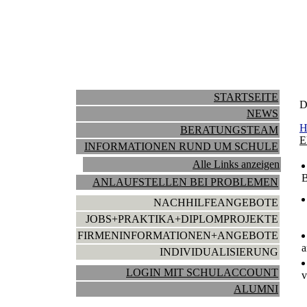
STARTSEITE
D
NEWS
H
BERATUNGSTEAM
E
INFORMATIONEN RUND UM SCHULE
Alle Links anzeigen
B
ANLAUFSTELLEN BEI PROBLEMEN
NACHHILFEANGEBOTE
JOBS+PRAKTIKA+DIPLOMPROJEKTE
FIRMENINFORMATIONEN+ANGEBOTE
INDIVIDUALISIERUNG
LOGIN MIT SCHULACCOUNT
v
ALUMNI