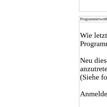
Programmierwettbe
Wie letz
Programm
Neu dies
anzutret
(Siehe f
Anmelden