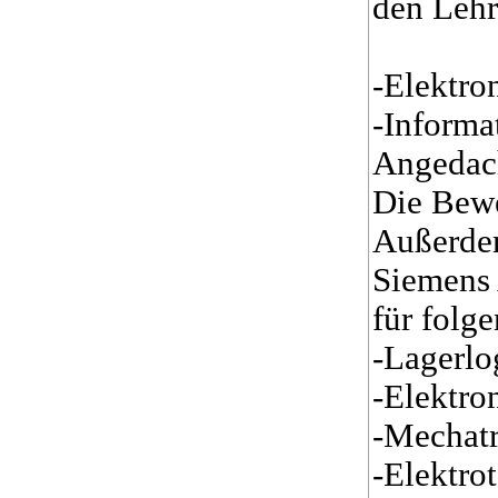
den Lehr
-Elektro
-Informa
Angedach
Die Bewe
Außerdem
Siemens 
für folg
-Lagerlo
-Elektro
-Mechatr
-Elektro