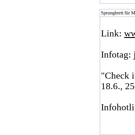
Sprungbrett für M
Link:
ww
Infotag:
"Check it
18.6., 25
Infohotl