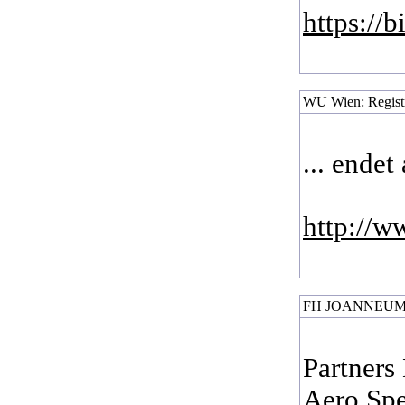
https://
WU Wien: Registr
... endet
http://w
FH JOANNEUM -
Partners
Aero Spe