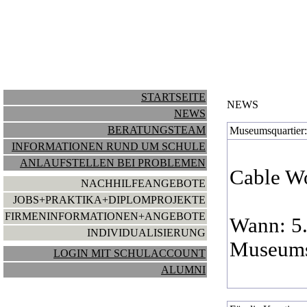
STARTSEITE
NEWS
NEWS
BERATUNGSTEAM
Museumsquartier:
INFORMATIONEN RUND UM SCHULE
ANLAUFSTELLEN BEI PROBLEMEN
Cable Wo
NACHHILFEANGEBOTE
JOBS+PRAKTIKA+DIPLOMPROJEKTE
FIRMENINFORMATIONEN+ANGEBOTE
Wann: 5.
INDIVIDUALISIERUNG
Museums
LOGIN MIT SCHULACCOUNT
ALUMNI