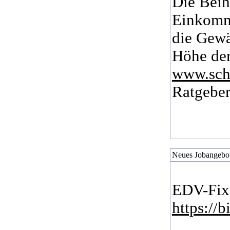
Die Beih
Einkomme
die Gewä
Höhe der
www.schu
Ratgeber
Neues Jobangebo
EDV-Fixe
https://