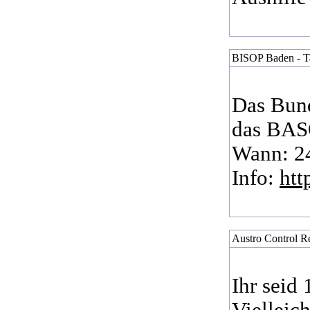
BISOP Baden - Ta
Das Bund
das BASO
Wann: 24
Info:
htt
Austro Control R
Ihr seid 