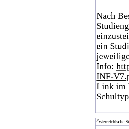
Nach Bes
Studieng
einzuste
ein Stud
jeweilig
Info:
htt
INF-V7.
Link im 
Schulty
Österreichische S