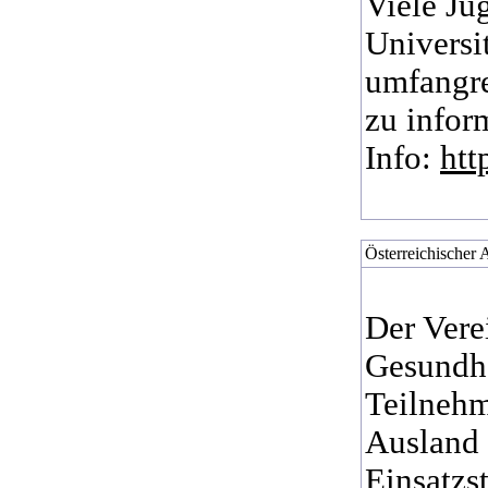
Viele Ju
Universi
umfangre
zu infor
Info:
htt
Österreichischer A
Der Vere
Gesundhe
Teilnehm
Ausland 
Einsatzs