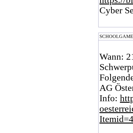
https://
Cyber Se
SCHOOLGAMES | E
Wann: 2
Schwerpu
Folgende
AG Öster
Info:
htt
oesterre
Itemid=