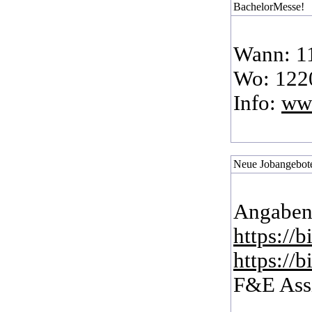
BachelorMesse!
Wann: 11
Wo: 1220
Info:
www
Neue Jobangebote
Angaben
https://
https://
F&E Assi