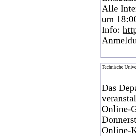
Alle Int
um 18:00
Info:
htt
Anmeldun
Technische Unive
Das Depa
veransta
Online-
Donnerst
Online-K