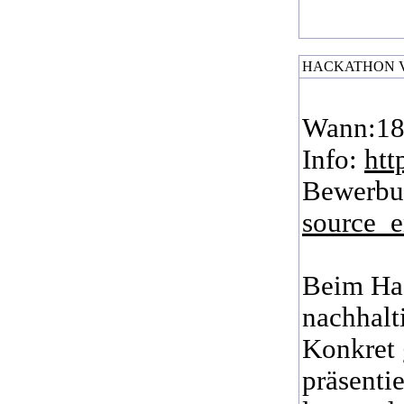
HACKATHON V
Wann:18.
Info:
htt
Bewerb
source_e
Beim Hac
nachhalt
Konkret 
präsenti