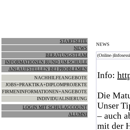
STARTSEITE
NEWS
NEWS
BERATUNGSTEAM
(Online-)Infoses
INFORMATIONEN RUND UM SCHULE
ANLAUFSTELLEN BEI PROBLEMEN
Info:
htt
NACHHILFEANGEBOTE
JOBS+PRAKTIKA+DIPLOMPROJEKTE
FIRMENINFORMATIONEN+ANGEBOTE
Die Matu
INDIVIDUALISIERUNG
Unser Ti
LOGIN MIT SCHULACCOUNT
– auch a
ALUMNI
mit der 